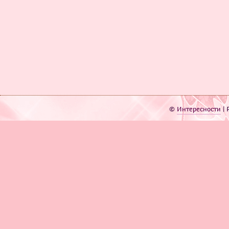
©
Интересности
| 