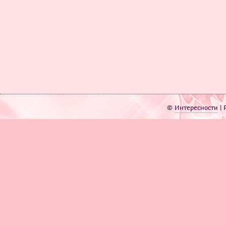
©
Интересности
| 