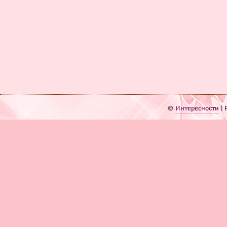
©
Интересности
| 