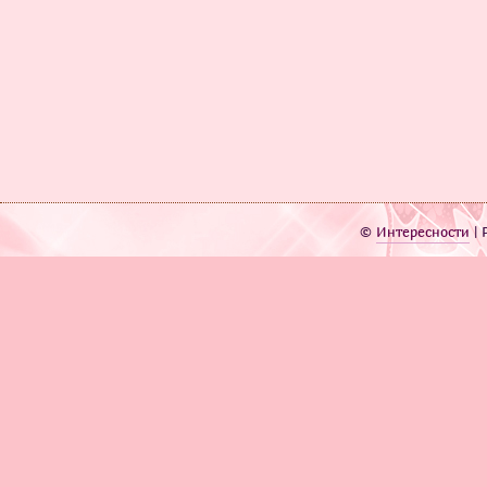
©
Интересности
| 