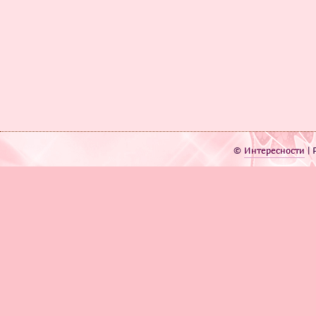
©
Интересности
| 