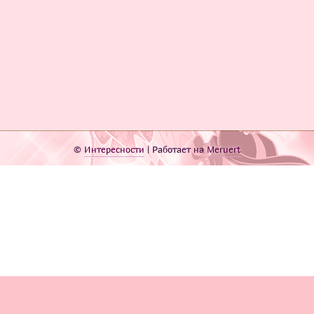
©
Интересности
| Работает на
Meruert