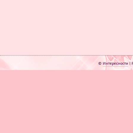
©
Интересности
| 