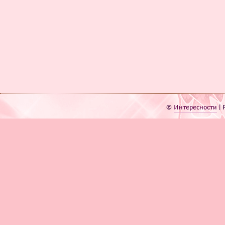
©
Интересности
| 