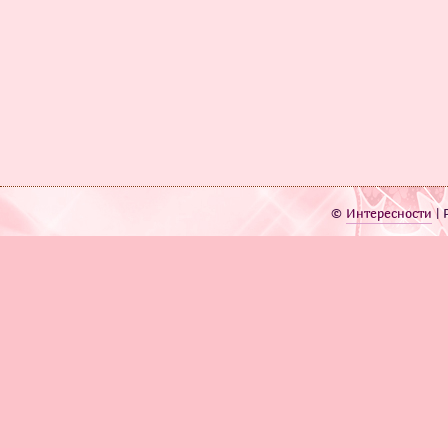
©
Интересности
| 