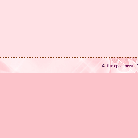
©
Интересности
| 