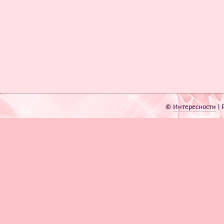
©
Интересности
| 