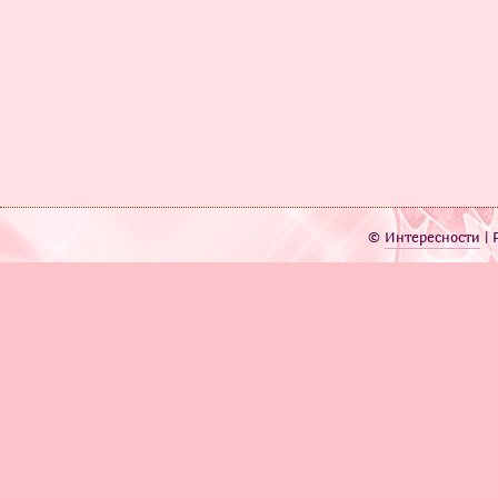
©
Интересности
| 