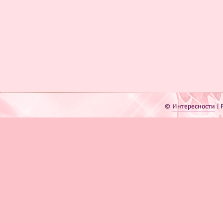
©
Интересности
| 