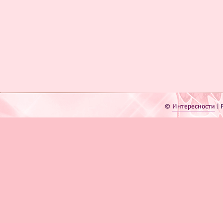
©
Интересности
| 