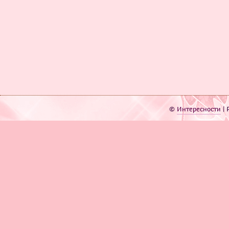
©
Интересности
| 