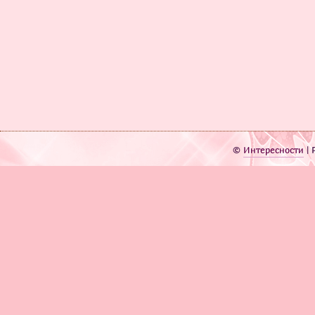
©
Интересности
| 