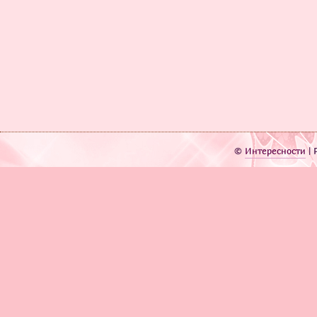
©
Интересности
| 