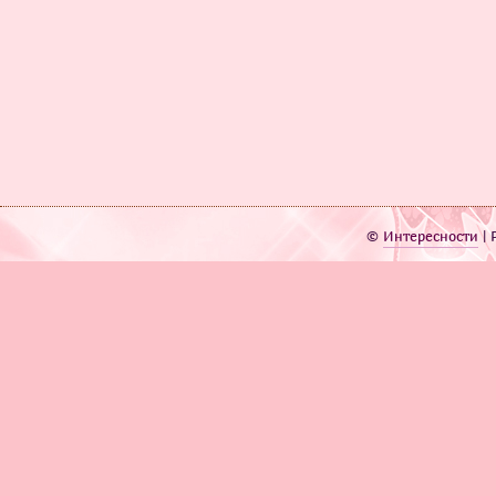
©
Интересности
| 