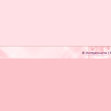
©
Интересности
| 