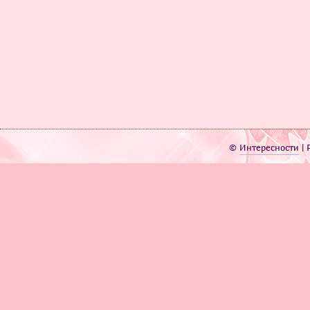
©
Интересности
| 