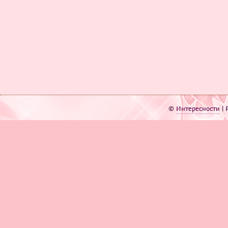
©
Интересности
| 