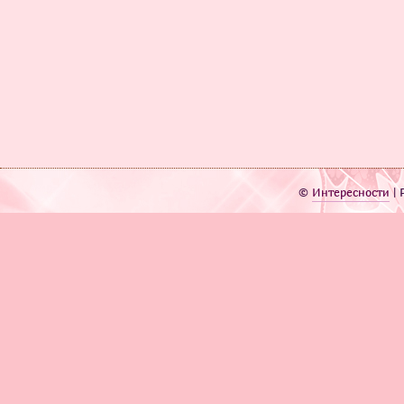
©
Интересности
| 