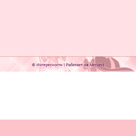
©
Интересности
| Работает на
Meruert