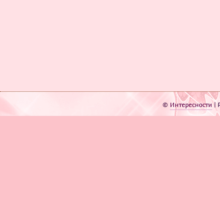
©
Интересности
| 