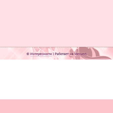
©
Интересности
| Работает на
Meruert