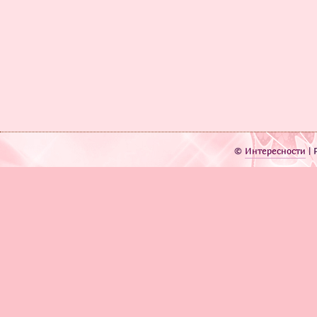
©
Интересности
| 