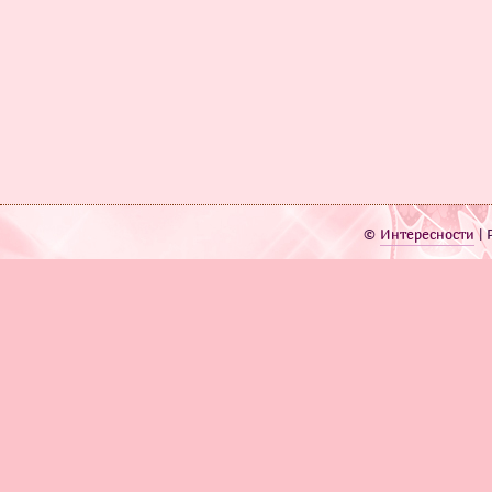
©
Интересности
| 