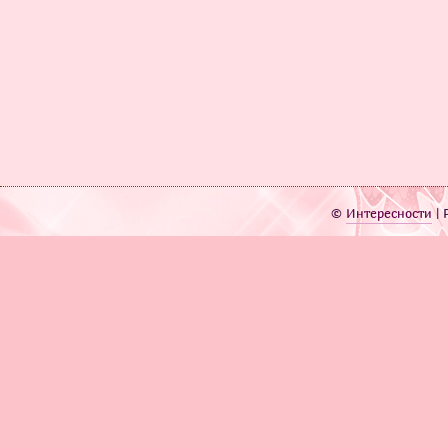
©
Интересности
| 