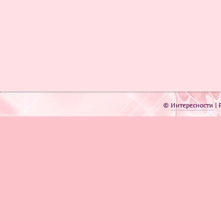
©
Интересности
| 