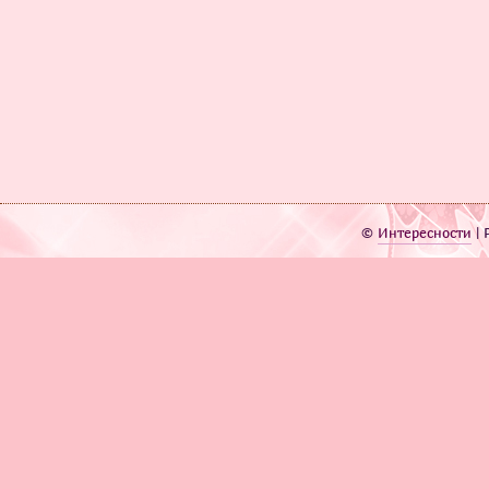
©
Интересности
| 